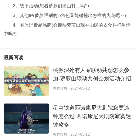
2、线下活动(想看萝萝们出山打工吗?)
3、其他IP(萝萝跟别的ip角色又能碰撞出怎样的火花呢～)
4、实体消费品品牌(会期待萝萝出现在山民的衣食住行生活
中吗?)
最新阅读
桃源深处有人家联动共创怎么参
加-萝萝山联动共创企划活动介绍
教程攻略
2024-05-12
星穹铁道匹诺康尼大剧院寂寞迷
钟怎么过-匹诺康尼大剧院寂寞迷
钟攻略
教程攻略
2024-05-12