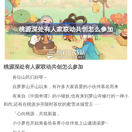
桃源深处有人家联动共创怎么参加
各位山民们好呀～
自萝萝山开山以来，有许多大家喜爱的小伙伴慕名而来
有来自《中国奇谭》的小猪妖;也有来到萝山寺修行的一禅小
和尚;还有在桃源乡开限时茶饮的蜜雪冰城雪王·····
「心向桃源，共筑新篇」
小小萝也开始筹备给各界小伙伴发上山邀请函萝~