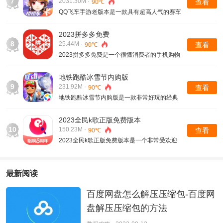
7
2031.30M ·
查看
90℃
实是无需开店的。
QQ飞车手游老版本是一款具有超高人气的赛车
竞速类的手机游戏。该游戏是由同名端游所打
造而成的，为每一位玩家带来了最精彩的玩法
2023拼多多免费
的。游戏中会有超多的竞速地图的，地图中的
8
25.44M ·
查看
90℃
场景是与端游一样的，这样你就可以体验到原
2023拼多多免费是一个很懂消费者的手机购物
汁原味的战斗体验了。
软件。有着最吸引人的购物方式，那就是拼
团，有超8亿的用户在线实时拼团购买商品。
地铁跑酷冰雪节内购版
这个方式你就可以购买到极具性价比的商品
9
231.92M ·
查看
90℃
了。
地铁跑酷冰雪节内购版是一款非常好玩的经典
的跑酷类的手机游戏。游戏是设定在地铁之上
的，并且游戏的玩法也很简单的，是需要你操
2023全民k歌正版免费版本
控滑板少年在地铁轨道上奔跑的，当你在奔跑
10
150.23M ·
查看
90℃
的一路上是需要巧妙躲避各种迎面而来的障碍
2023全民k歌正版免费版本是一个非常受欢迎
物的，也就是说在你奔跑的一路上会充满各种
的唱歌软件。相信很多小伙把们会有唱歌的欲
的惊险以及刺激的。
望的，有了这个软件，你可以随时随地在线歌
唱的。平台是最懂用户的心的，会给用户准备
最新阅读
超多的歌曲的，你想唱哪一首都支持的。
百度网盘怎么解压压缩包-百度网
盘解压压缩包的方法