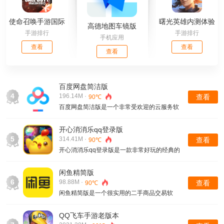
使命召唤手游国际
曙光英雄内测体验
高德地图车镜版
手游排行
手游排行
服下载正版
服
手机应用
查看
查看
查看
百度网盘简洁版
4
196.14M ·
查看
90℃
百度网盘简洁版是一个非常受欢迎的云服务软
件。下载这个软件，你不仅可以领取到超大的
存储空间，还可以将手机中的各种资源一键备
开心消消乐qq登录版
份的。当你开启自动备份之后，网盘就可以自
5
314.41M ·
查看
90℃
动备份你的通讯录。
开心消消乐qq登录版是一款非常好玩的经典的
三消类的手机游戏。游戏中的消除对象是以小
动物的头像为元素的，实在是十分可爱的。游
闲鱼精简版
戏的玩法也是十分简单的，当有三个及以上的
6
98.88M ·
查看
90℃
相同的小动物头像连在一起，这个时候你就可
闲鱼精简版是一个很实用的二手商品交易软
以用手指滑动消除了。
件。你可以在这个平台上出售自己不再需要的
物品的，也可以购买自己所需的商品的。有新
QQ飞车手游老版本
手用户想知晓是否需要在线开店这个问题，其